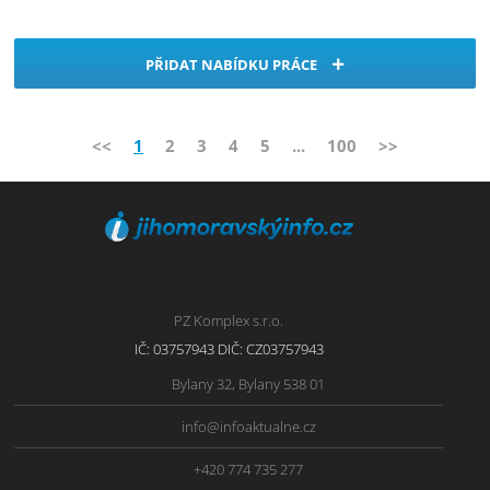
PŘIDAT NABÍDKU PRÁCE
<<
1
2
3
4
5
...
100
>>
PZ Komplex s.r.o.
IČ: 03757943 DIČ: CZ03757943
Bylany 32, Bylany 538 01
info@infoaktualne.cz
+420 774 735 277