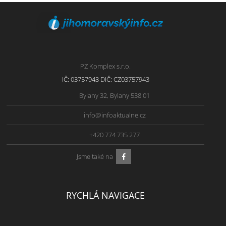
PZ Komplex s.r.o.
IČ: 03757943 DIČ: CZ03757943
Bylany 32, Bylany 538 01
info@infoaktualne.cz
+420 774 735 277
Jsme také na
RYCHLÁ NAVIGACE