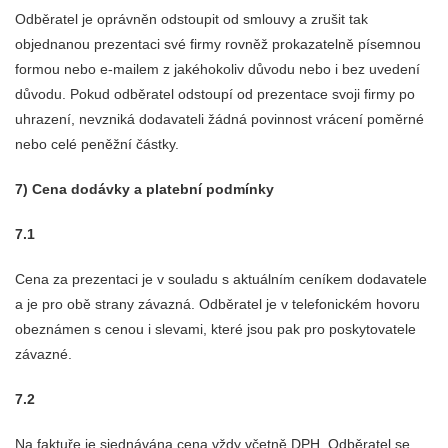
Odběratel je oprávněn odstoupit od smlouvy a zrušit tak
objednanou prezentaci své firmy rovněž prokazatelně písemnou
formou nebo e-mailem z jakéhokoliv důvodu nebo i bez uvedení
důvodu. Pokud odběratel odstoupí od prezentace svoji firmy po
uhrazení, nevzniká dodavateli žádná povinnost vrácení poměrné
nebo celé peněžní částky.
7) Cena dodávky a platební podmínky
7.1
Cena za prezentaci je v souladu s aktuálním ceníkem dodavatele
a je pro obě strany závazná. Odběratel je v telefonickém hovoru
obeznámen s cenou i slevami, které jsou pak pro poskytovatele
závazné.
7.2
Na faktuře je sjednávána cena vždy včetně DPH. Odběratel se