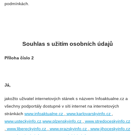
podmínkách.
Souhlas s užitím osobních údajů
Příloha číslo 2
Já,
jakožto uživatel internetových stánek s názvem Infoaktualne.cz a
všechny podportály dostupné v síti internet na internetových
stránkách
www.infoaktualne.cz
,
www.karlovarskyinfo.cz
,
www.usteckyinfo.cz,www.plzenskyinfo.cz
,
www.stredoceskyinfo.cz
,
www.libereckyinfo.cz
,
www.prazskyinfo.cz
,
www.jihoceskyinfo.cz