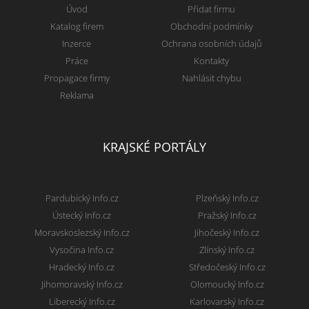
Úvod
Přidat firmu
Katalog firem
Obchodní podmínky
Inzerce
Ochrana osobních údajů
Práce
Kontakty
Propagace firmy
Nahlásit chybu
Reklama
KRAJSKÉ PORTÁLY
Pardubický Info.cz
Plzeňský Info.cz
Ústecký Info.cz
Pražský Info.cz
Moravskoslezský Info.cz
Jihočeský Info.cz
Vysočina Info.cz
Zlínský Info.cz
Hradecký Info.cz
Středočeský Info.cz
Jihomoravský Info.cz
Olomoucký Info.cz
Liberecký Info.cz
Karlovarský Info.cz