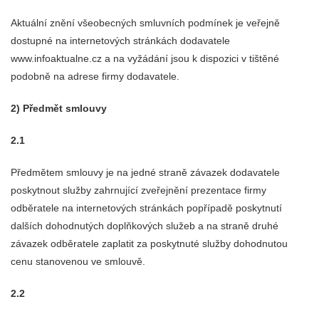
Aktuální znění všeobecných smluvních podmínek je veřejně
dostupné na internetových stránkách dodavatele
www.infoaktualne.cz a na vyžádání jsou k dispozici v tištěné
podobně na adrese firmy dodavatele.
2) Předmět smlouvy
2.1
Předmětem smlouvy je na jedné straně závazek dodavatele
poskytnout služby zahrnující zveřejnění prezentace firmy
odběratele na internetových stránkách popřípadě poskytnutí
dalších dohodnutých doplňkových služeb a na straně druhé
závazek odběratele zaplatit za poskytnuté služby dohodnutou
cenu stanovenou ve smlouvě.
2.2