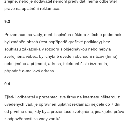
zřejmé, nebo je dodavatel nemohl předvídat, nemá odběratel
právo na uplatnění reklamace.
9.3
Prezentace má vady, není-li splněna některá z těchto podmínek:
byl změněn obsah (text popřípadě grafické podklady) bez
souhlasu zákazníka v rozporu s objednávkou nebo nebyla
zveřejněna vůbec, byl chybně uveden obchodní název (firma)
nebo jméno a příjmení, adresa, telefonní číslo inzerenta,
případně e-mailová adresa.
9.4
Zjistí-li odběratel v prezentaci své firmy na internetu některou z
uvedených vad, je oprávněn uplatnit reklamaci nejdéle do 7 dní
od prvního dne, kdy byla prezentace zveřejněna, jinak jeho právo
z odpovědnosti za vady zaniká.