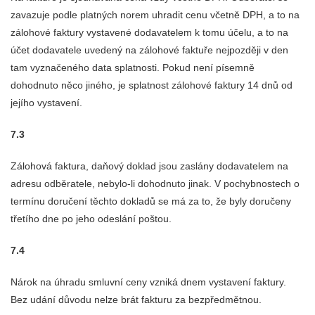
zavazuje podle platných norem uhradit cenu včetně DPH, a to na
zálohové faktury vystavené dodavatelem k tomu účelu, a to na
účet dodavatele uvedený na zálohové faktuře nejpozději v den
tam vyznačeného data splatnosti. Pokud není písemně
dohodnuto něco jiného, je splatnost zálohové faktury 14 dnů od
jejího vystavení.
7.3
Zálohová faktura, daňový doklad jsou zaslány dodavatelem na
adresu odběratele, nebylo-li dohodnuto jinak. V pochybnostech o
termínu doručení těchto dokladů se má za to, že byly doručeny
třetího dne po jeho odeslání poštou.
7.4
Nárok na úhradu smluvní ceny vzniká dnem vystavení faktury.
Bez udání důvodu nelze brát fakturu za bezpředmětnou.