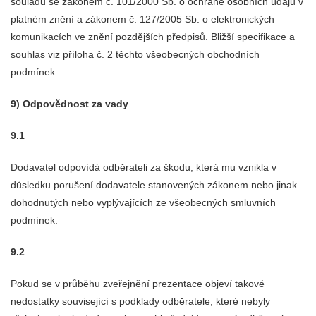
souladu se zákonem č. 101/2000 Sb. o ochraně osobních údajů v
platném znění a zákonem č. 127/2005 Sb. o elektronických
komunikacích ve znění pozdějších předpisů. Bližší specifikace a
souhlas viz příloha č. 2 těchto všeobecných obchodních
podmínek.
9) Odpovědnost za vady
9.1
Dodavatel odpovídá odběrateli za škodu, která mu vznikla v
důsledku porušení dodavatele stanovených zákonem nebo jinak
dohodnutých nebo vyplývajících ze všeobecných smluvních
podmínek.
9.2
Pokud se v průběhu zveřejnění prezentace objeví takové
nedostatky související s podklady odběratele, které nebyly