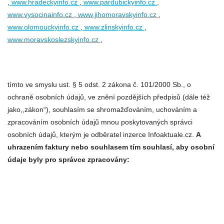
,
www.hradeckyinfo.cz
,
www.pardubickyinfo.cz
,
www.vysocinainfo.cz
,
www.jihomoravskyinfo.cz
,
www.olomouckyinfo.cz
,
www.zlinskyinfo.cz
,
www.moravskoslezskyinfo.cz
,
tímto ve smyslu ust. § 5 odst. 2 zákona č. 101/2000 Sb., o
ochraně osobních údajů, ve znění pozdějších předpisů (dále též
jako,,zákon“), souhlasím se shromažďováním, uchováním a
zpracováním osobních údajů mnou poskytovaných správci
osobních údajů, kterým je odběratel inzerce Infoaktuale.cz.
A
uhrazením faktury nebo souhlasem tím souhlasí, aby osobní
údaje byly pro správce zpracovány: