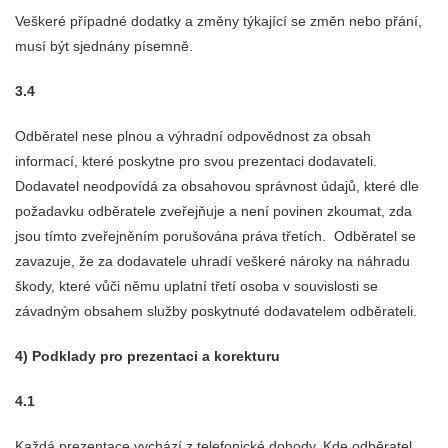
Veškeré případné dodatky a změny týkající se změn nebo přání,
musí být sjednány písemně.
3.4
Odběratel nese plnou a výhradní odpovědnost za obsah
informací, které poskytne pro svou prezentaci dodavateli.
Dodavatel neodpovídá za obsahovou správnost údajů, které dle
požadavku odběratele zveřejňuje a není povinen zkoumat, zda
jsou tímto zveřejněním porušována práva třetích. Odběratel se
zavazuje, že za dodavatele uhradí veškeré nároky na náhradu
škody, které vůči němu uplatní třetí osoba v souvislosti se
závadným obsahem služby poskytnuté dodavatelem odběrateli.
4) Podklady pro prezentaci a korekturu
4.1
Každá prezentace vychází z telefonické dohody. Kde odběratel