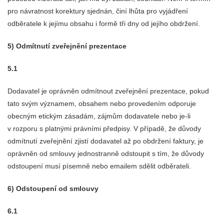
pro návratnost korektury sjednán, činí lhůta pro vyjádření
odběratele k jejímu obsahu i formě tři dny od jejího obdržení.
5) Odmítnutí zveřejnění prezentace
5.1
Dodavatel je oprávněn odmítnout zveřejnění prezentace, pokud
tato svým významem, obsahem nebo provedením odporuje
obecným etickým zásadám, zájmům dodavatele nebo je-li
v rozporu s platnými právními předpisy. V případě, že důvody
odmítnutí zveřejnění zjistí dodavatel až po obdržení faktury, je
oprávněn od smlouvy jednostranně odstoupit s tím, že důvody
odstoupení musí písemně nebo emailem sdělit odběrateli.
6) Odstoupení od smlouvy
6.1