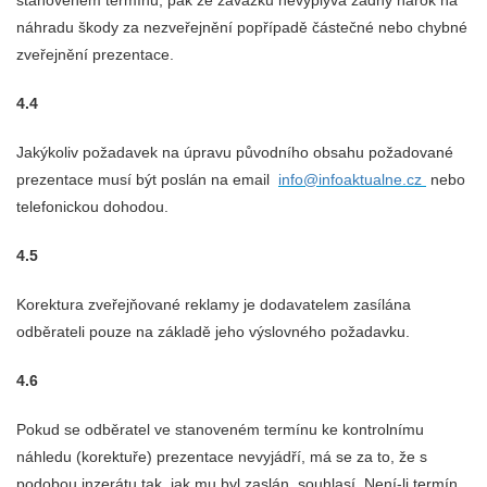
stanoveném termínu, pak ze závazku nevyplývá žádný nárok na
náhradu škody za nezveřejnění popřípadě částečné nebo chybné
zveřejnění prezentace.
4.4
Jakýkoliv požadavek na úpravu původního obsahu požadované
prezentace musí být poslán na email
info@infoaktualne.cz
nebo
telefonickou dohodou.
4.5
Korektura zveřejňované reklamy je dodavatelem zasílána
odběrateli pouze na základě jeho výslovného požadavku.
4.6
Pokud se odběratel ve stanoveném termínu ke kontrolnímu
náhledu (korektuře) prezentace nevyjádří, má se za to, že s
podobou inzerátu tak, jak mu byl zaslán, souhlasí. Není-li termín