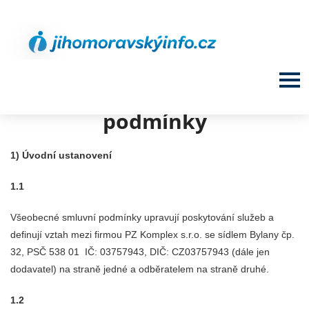
Všeobecné smluvní
podmínky
1) Úvodní ustanovení
1.1
Všeobecné smluvní podmínky upravují poskytování služeb a
definují vztah mezi firmou PZ Komplex s.r.o. se sídlem Bylany čp.
32, PSČ 538 01
IČ: 03757943, DIČ: CZ03757943 (dále jen
dodavatel) na straně jedné a odběratelem na straně druhé.
1.2