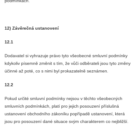
podmínkách.
12) Závěrečná ustanovení
12.1
Dodavatel si vyhrazuje právo tyto všeobecné smluvní podmínky
kdykoliv písemně změnit s tím, že vůči odběrateli jsou tyto změny
účinné až poté, co s nimi byl prokazatelně seznámen.
12.2
Pokud určité smluvní podmínky nejsou v těchto všeobecných
smluvních podmínkách, platí pro jejich posouzení příslušná
ustanovení obchodního zákoníku popřípadě ustanovení, která
jsou pro posouzení dané situace svým charakterem co nejbližší.