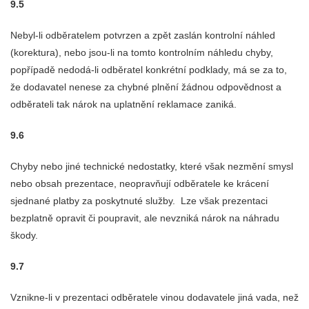
9.5
Nebyl-li odběratelem potvrzen a zpět zaslán kontrolní náhled
(korektura), nebo jsou-li na tomto kontrolním náhledu chyby,
popřípadě nedodá-li odběratel konkrétní podklady, má se za to,
že dodavatel nenese za chybné plnění žádnou odpovědnost a
odběrateli tak nárok na uplatnění reklamace zaniká.
9.6
Chyby nebo jiné technické nedostatky, které však nezmění smysl
nebo obsah prezentace, neopravňují odběratele ke krácení
sjednané platby za poskytnuté služby. Lze však prezentaci
bezplatně opravit či poupravit, ale nevzniká nárok na náhradu
škody.
9.7
Vznikne-li v prezentaci odběratele vinou dodavatele jiná vada, než