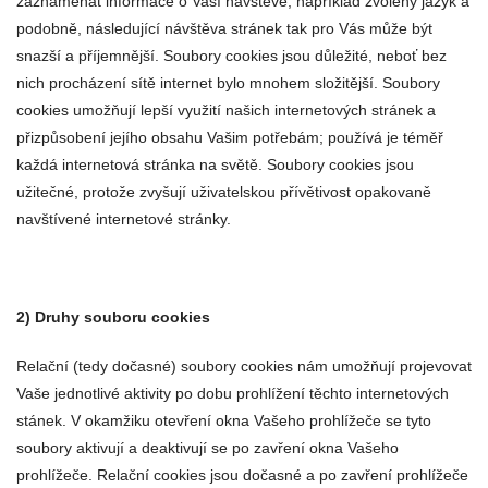
zaznamenat informace o Vaší návštěvě, například zvolený jazyk a
podobně, následující návštěva stránek tak pro Vás může být
snazší a příjemnější. Soubory cookies jsou důležité, neboť bez
nich procházení sítě internet bylo mnohem složitější. Soubory
cookies umožňují lepší využití našich internetových stránek a
přizpůsobení jejího obsahu Vašim potřebám; používá je téměř
každá internetová stránka na světě. Soubory cookies jsou
užitečné, protože zvyšují uživatelskou přívětivost opakovaně
navštívené internetové stránky.
2) Druhy souboru cookies
Relační (tedy dočasné) soubory cookies nám umožňují projevovat
Vaše jednotlivé aktivity po dobu prohlížení těchto internetových
stánek. V okamžiku otevření okna Vašeho prohlížeče se tyto
soubory aktivují a deaktivují se po zavření okna Vašeho
prohlížeče. Relační cookies jsou dočasné a po zavření prohlížeče