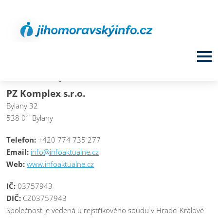
Provozovatel portálu
PZ Komplex s.r.o.
Bylany 32
538 01 Bylany
Telefon:
+420 774 735 277
Email:
info@infoaktualne.cz
Web:
www.infoaktualne.cz
IČ:
03757943
DIČ:
CZ03757943
Společnost je vedená u rejstříkového soudu v Hradci Králové