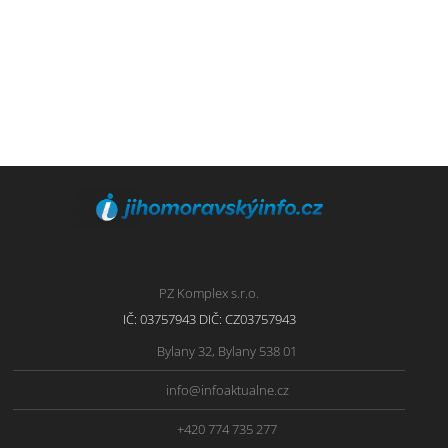
PZ Komplex s.r.o.
IČ: 03757943 DIČ: CZ03757943
Bylany 32, Bylany 538 01
info@infoaktualne.cz
+420 774 735 277