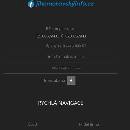
PZ Komplex s.r.o.
IČ: 03757943 DIČ: CZ03757943
Bylany 32, Bylany 538 01
info@infoaktualne.cz
+420 774 735 277
Jsme také na
RYCHLÁ NAVIGACE
Úvod
Přidat firmu