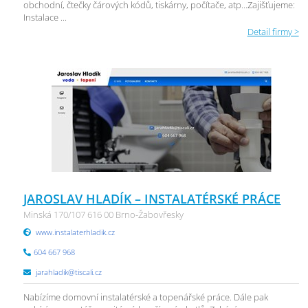
obchodní, čtečky čárových kódů, tiskárny, počítače, atp...Zajišťujeme:
Instalace ...
Detail firmy >
JAROSLAV HLADÍK – INSTALATÉRSKÉ PRÁCE
Minská 170/107 616 00 Brno-Žabovřesky
www.instalaterhladik.cz
604 667 968
jarahladik@tiscali.cz
Nabízíme domovní instalatérské a topenářské práce. Dále pak