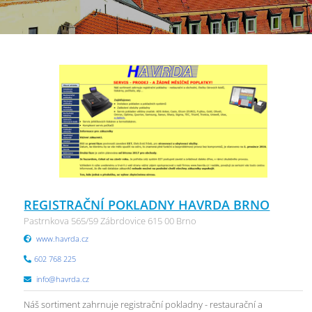
REGISTRAČNÍ POKLADNY HAVRDA BRNO
Pastrnkova 565/59 Zábrdovice 615 00 Brno
www.havrda.cz
602 768 225
info@havrda.cz
Náš sortiment zahrnuje registrační pokladny - restaurační a