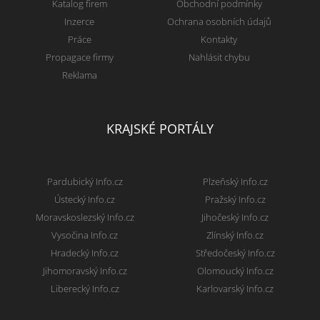
Katalog firem
Obchodní podmínky
Inzerce
Ochrana osobních údajů
Práce
Kontakty
Propagace firmy
Nahlásit chybu
Reklama
KRAJSKÉ PORTÁLY
Pardubický Info.cz
Plzeňský Info.cz
Ústecký Info.cz
Pražský Info.cz
Moravskoslezský Info.cz
Jihočeský Info.cz
Vysočina Info.cz
Zlínský Info.cz
Hradecký Info.cz
Středočeský Info.cz
Jihomoravský Info.cz
Olomoucký Info.cz
Liberecký Info.cz
Karlovarský Info.cz