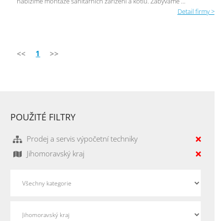
nabízíme montáže sanitárních zařízení a kotlů. Zabýváme ...
Detail firmy >
<<
1
>>
POUŽITÉ FILTRY
Prodej a servis výpočetní techniky
Jihomoravský kraj