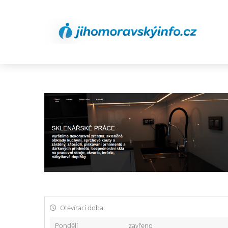
Otevírací doba:
Pondělí
zavřeno