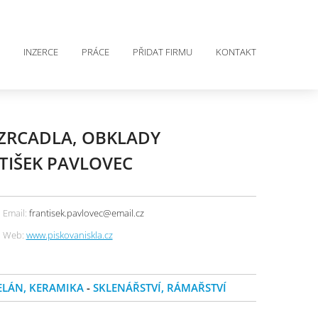
INZERCE
PRÁCE
PŘIDAT FIRMU
KONTAKT
 ZRCADLA, OBKLADY
TIŠEK PAVLOVEC
Email:
frantisek.pavlovec@email.cz
Web:
www.piskovaniskla.cz
ELÁN, KERAMIKA
-
SKLENÁŘSTVÍ, RÁMAŘSTVÍ