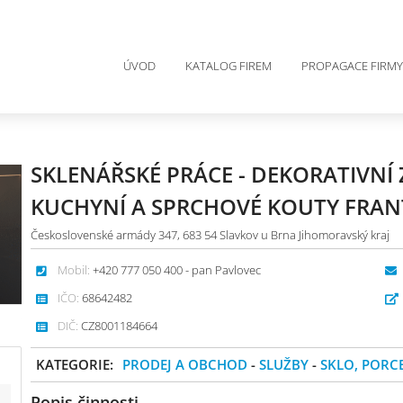
ÚVOD
KATALOG FIREM
PROPAGACE FIRMY
SKLENÁŘSKÉ PRÁCE - DEKORATIVNÍ
KUCHYNÍ A SPRCHOVÉ KOUTY FRAN
Československé armády 347, 683 54 Slavkov u Brna Jihomoravský kraj
Mobil:
+420 777 050 400 - pan Pavlovec
IČO:
68642482
DIČ:
CZ8001184664
KATEGORIE:
PRODEJ A OBCHOD
-
SLUŽBY
-
SKLO, PORC
Popis činnosti