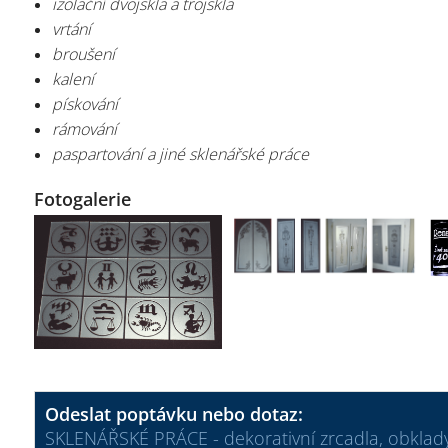
izolační dvojskla a trojskla
vrtání
broušení
kalení
pískování
rámování
paspartování a jiné sklenářské práce
Fotogalerie
Odeslat poptávku nebo dotaz:
SKLENÁŘSKÉ PRÁCE - dekorativní zrcadla, obklady