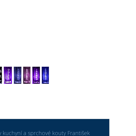
 kuchyní a sprchové kouty František