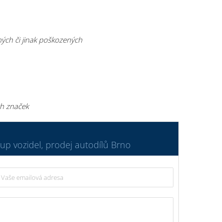
ených či jinak poškozených
ch značek
kup vozidel, prodej autodílů Brno