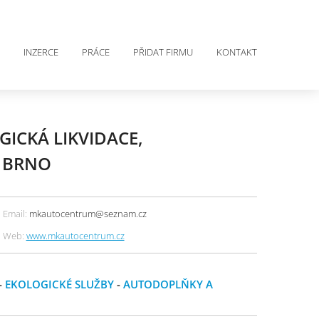
INZERCE
PRÁCE
PŘIDAT FIRMU
KONTAKT
GICKÁ LIKVIDACE,
Ů BRNO
Email:
mkautocentrum@seznam.cz
Web:
www.mkautocentrum.cz
-
EKOLOGICKÉ SLUŽBY
-
AUTODOPLŇKY A