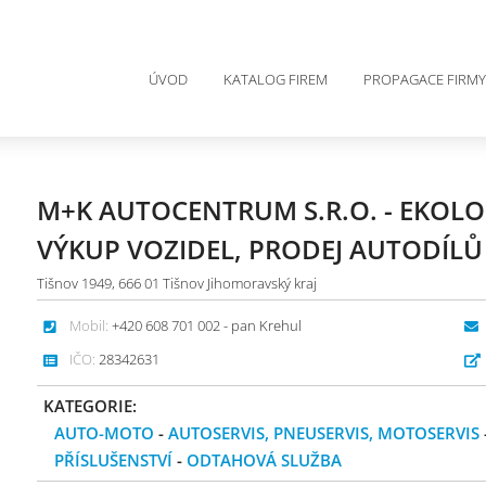
ÚVOD
KATALOG FIREM
PROPAGACE FIRMY
M+K AUTOCENTRUM S.R.O. - EKOLO
VÝKUP VOZIDEL, PRODEJ AUTODÍL
Tišnov 1949, 666 01 Tišnov Jihomoravský kraj
Mobil:
+420 608 701 002 - pan Krehul
IČO:
28342631
KATEGORIE:
AUTO-MOTO
-
AUTOSERVIS, PNEUSERVIS, MOTOSERVIS
PŘÍSLUŠENSTVÍ
-
ODTAHOVÁ SLUŽBA