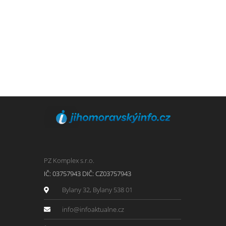
PZ Komplex s.r.o.
IČ: 03757943 DIČ: CZ03757943
Bylany 32, Bylany 538 01
info@infoaktualne.cz