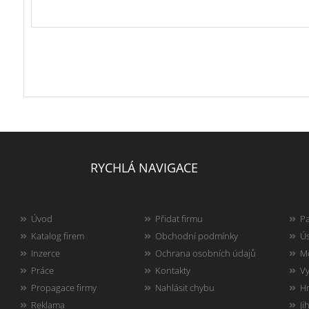
RYCHLÁ NAVIGACE
Úvod
Přidat firmu
Pa
Katalog firem
Obchodní podmínky
Ús
Inzerce
Ochrana osobních údajů
Mo
Práce
Kontakty
Vy
Propagace firmy
Nahlásit chybu
Hr
Reklama
Ji