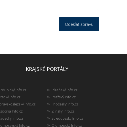
Odeslat zprávu
KRAJSKÉ PORTÁLY
rdubický Info.cz
Plzeňský Info.cz
tecký Info.cz
Pražský Info.cz
ravskoslezský Info.cz
Jihočeský Info.cz
sočina Info.cz
Zlínský Info.cz
adecký Info.cz
Středočeský Info.cz
homoravský Info.cz
Olomoucký Info.cz