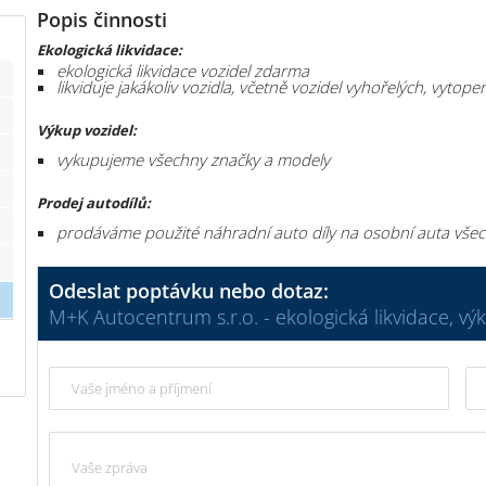
Popis činnosti
Ekologická likvidace:
ekologická likvidace vozidel zdarma
likviduje jakákoliv vozidla, včetně vozidel vyhořelých, vytop
Výkup vozidel:
vykupujeme všechny značky a modely
Prodej autodílů:
prodáváme použité náhradní auto díly na osobní auta vše
Odeslat poptávku nebo dotaz:
M+K Autocentrum s.r.o. - ekologická likvidace, vý