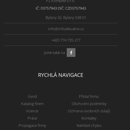
PZ Komplex s.r.o.
IČ: 03757943 DIČ: CZ03757943
Bylany 32, Bylany 538 01
info@infoaktualne.cz
+420 774 735 277
Jsme také na
RYCHLÁ NAVIGACE
Úvod
Přidat firmu
Katalog firem
Obchodní podmínky
Inzerce
Ochrana osobních údajů
Práce
Kontakty
Propagace firmy
Nahlásit chybu