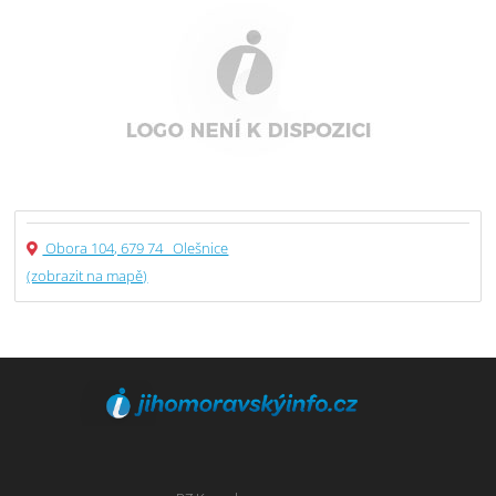
Obora 104, 679 74 Olešnice
(zobrazit na mapě)